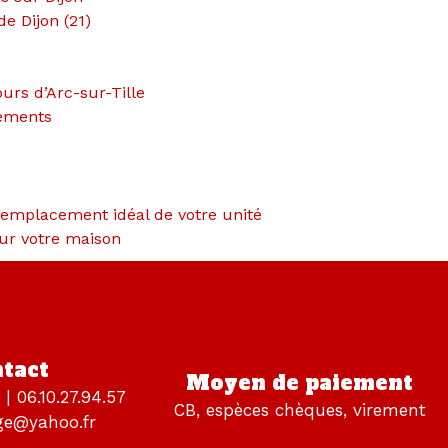
de Dijon (21)
ours d’Arc-sur-Tille
léments
 l'emplacement idéal de votre unité
ur votre maison
tact
Moyen de paiement
 | 06.10.27.94.57
CB, espèces chèques, virement
ge@yahoo.fr